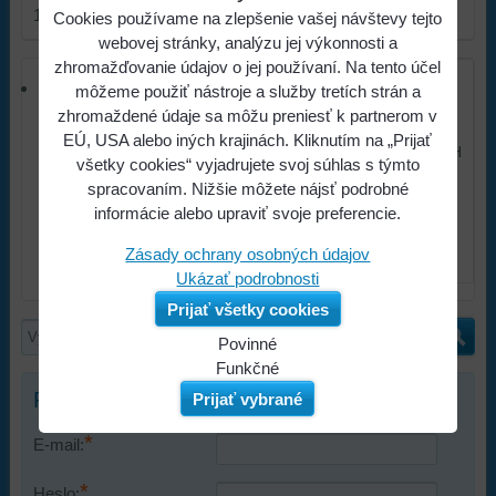
1
produkt
Cookies používame na zlepšenie vašej návštevy tejto
webovej stránky, analýzu jej výkonnosti a
zhromažďovanie údajov o jej používaní. Na tento účel
Lepidlo flexibilné C2T 25 kg
môžeme použiť nástroje a služby tretích strán a
Lepidlo flexibilné C2T 25 kg
zhromaždené údaje sa môžu preniesť k partnerom v
EÚ, USA alebo iných krajinách. Kliknutím na „Prijať
8,92 €
s DPH
všetky cookies“ vyjadrujete svoj súhlas s týmto
spracovaním. Nižšie môžete nájsť podrobné
informácie alebo upraviť svoje preferencie.
Zásady ochrany osobných údajov
SKLADOM
AKCIA
Ukázať podrobnosti
Prijať všetky cookies
Povinné
Naša
Funkčné
webová
Môžeme
Prihlásenie
Prijať vybrané
stránka
ukladať
*
ukladá
údaje
E-mail:
údaje
na
*
na
vašom
Heslo: