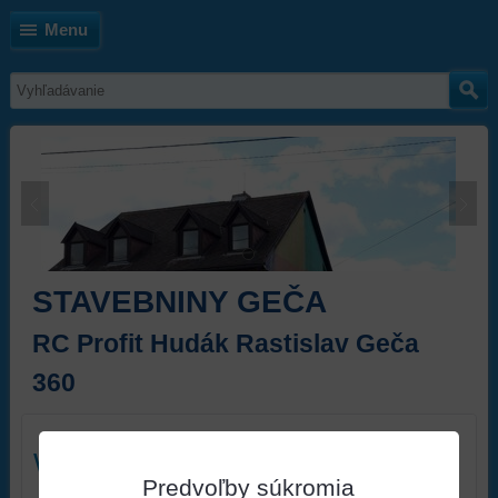
Menu
STAVEBNINY GEČA
RC Profit Hudák Rastislav Geča
360
WEBER TERANOVA
Predvoľby súkromia