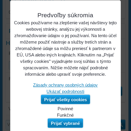
0
položiek
Predvoľby súkromia
Cookies používame na zlepšenie vašej návštevy tejto
webovej stránky, analýzu jej výkonnosti a
Filter produktov
zhromažďovanie údajov o jej používaní. Na tento účel
môžeme použiť nástroje a služby tretích strán a
Hľadať text
zhromaždené údaje sa môžu preniesť k partnerom v
Prehľadať výsledky filtra fulltextom
EÚ, USA alebo iných krajinách. Kliknutím na „Prijať
všetky cookies“ vyjadrujete svoj súhlas s týmto
spracovaním. Nižšie môžete nájsť podrobné
informácie alebo upraviť svoje preferencie.
Radiť podľa:
Zásady ochrany osobných údajov
Odoslať
Ukázať podrobnosti
Prijať všetky cookies
V tejto kategórii nie sú žiadne výrobky.
Povinné
Naša
Funkčné
webová
Môžeme
Prijať vybrané
stránka
ukladať