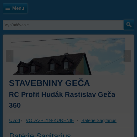
Menu
STAVEBNINY GEČA
RC Profit Hudák Rastislav Geča
360
Úvod
VODA-PLYN-KÚRENIE
Batérie Sagitarius
Batérie Sagitarius