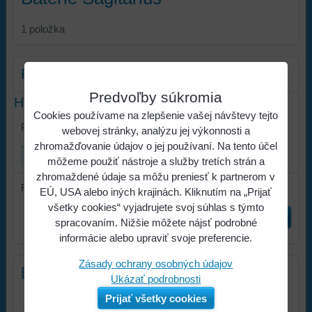
1
položka
Filter produktov
Predvoľby súkromia
Hľadať text
Cookies používame na zlepšenie vašej návštevy tejto
Prehľadať výsledky filtra fulltextom
webovej stránky, analýzu jej výkonnosti a
zhromažďovanie údajov o jej používaní. Na tento účel
môžeme použiť nástroje a služby tretích strán a
zhromaždené údaje sa môžu preniesť k partnerom v
Radiť podľa:
EÚ, USA alebo iných krajinách. Kliknutím na „Prijať
všetky cookies“ vyjadrujete svoj súhlas s týmto
Odoslať
spracovaním. Nižšie môžete nájsť podrobné
informácie alebo upraviť svoje preferencie.
Zásady ochrany osobných údajov
Batérie Sagitarius
Ukázať podrobnosti
Batérie Sagitarius
Prijať všetky cookies