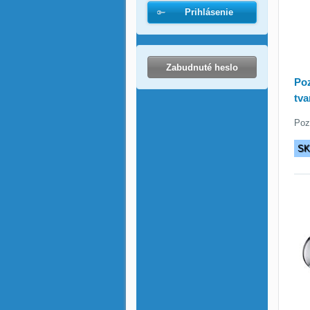
Prihlásenie
Zabudnuté heslo
Poz
tva
Poz
S