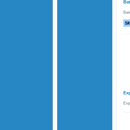
Bat
Bat
S
Ex
Exp