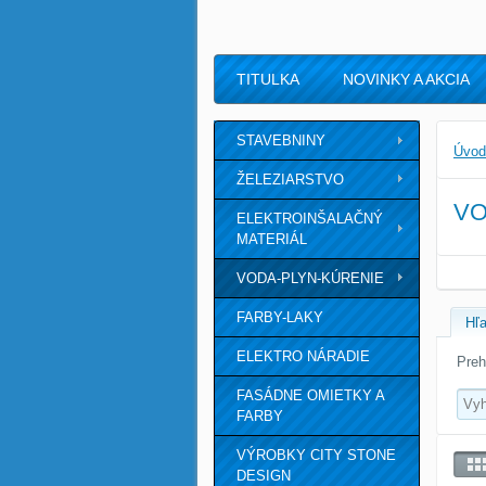
TITULKA
NOVINKY A AKCIA
STAVEBNINY
Úvod
ŽELEZIARSTVO
VO
ELEKTROINŠALAČNÝ
MATERIÁL
VODA-PLYN-KÚRENIE
FARBY-LAKY
Hľa
ELEKTRO NÁRADIE
Preh
FASÁDNE OMIETKY A
FARBY
VÝROBKY CITY STONE
DESIGN