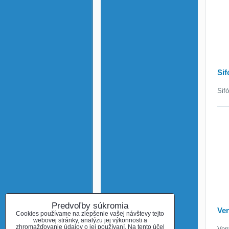
Sif
Sif
Predvoľby súkromia
Ven
Cookies používame na zlepšenie vašej návštevy tejto
webovej stránky, analýzu jej výkonnosti a
zhromažďovanie údajov o jej používaní. Na tento účel
Ven