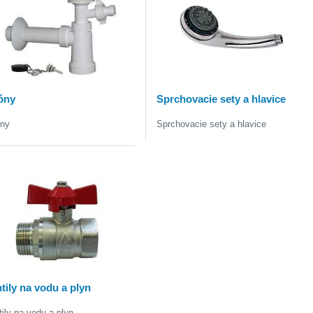
óny
Sprchovacie sety a hlavice
óny
Sprchovacie sety a hlavice
tily na vodu a plyn
tily na vodu a plyn