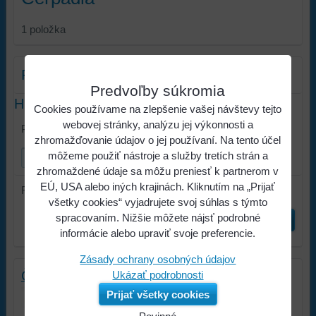
1
položka
Filter produktov
Predvoľby súkromia
Hľadať text
Cookies používame na zlepšenie vašej návštevy tejto
webovej stránky, analýzu jej výkonnosti a
Prehľadať výsledky filtra fulltextom
zhromažďovanie údajov o jej používaní. Na tento účel
môžeme použiť nástroje a služby tretích strán a
zhromaždené údaje sa môžu preniesť k partnerom v
EÚ, USA alebo iných krajinách. Kliknutím na „Prijať
Radiť podľa:
všetky cookies“ vyjadrujete svoj súhlas s týmto
spracovaním. Nižšie môžete nájsť podrobné
Odoslať
informácie alebo upraviť svoje preferencie.
Zásady ochrany osobných údajov
Čerpadlá
Ukázať podrobnosti
Čerpadlá
Prijať všetky cookies