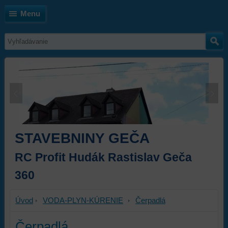
Menu
STAVEBNINY GEČA
RC Profit Hudák Rastislav Geča
360
Úvod
VODA-PLYN-KÚRENIE
Čerpadlá
Čerpadlá