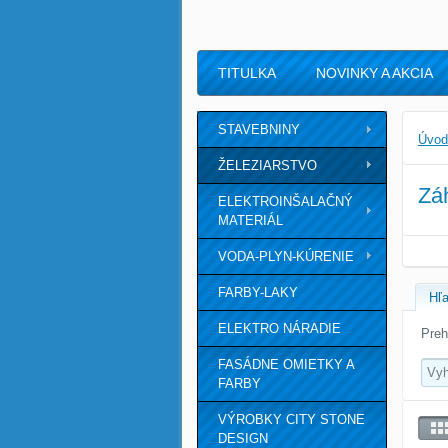
TITULKA
NOVINKY A AKCIA
STAVEBNINY
Úvod
ŽELEZIARSTVO
Zá
ELEKTROINŠALAČNÝ
MATERIÁL
VODA-PLYN-KÚRENIE
FARBY-LAKY
Hľa
ELEKTRO NÁRADIE
Preh
FASÁDNE OMIETKY A
FARBY
VÝROBKY CITY STONE
DESIGN