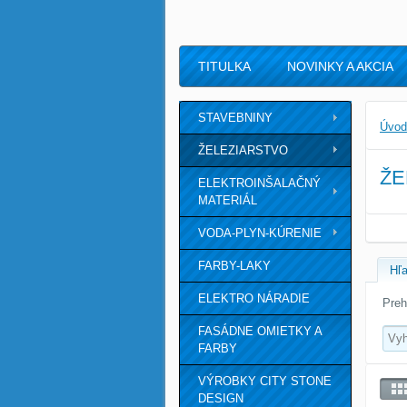
TITULKA
NOVINKY A AKCIA
STAVEBNINY
Úvod
ŽELEZIARSTVO
ŽE
ELEKTROINŠALAČNÝ
MATERIÁL
VODA-PLYN-KÚRENIE
FARBY-LAKY
Hľa
ELEKTRO NÁRADIE
Preh
FASÁDNE OMIETKY A
FARBY
VÝROBKY CITY STONE
DESIGN