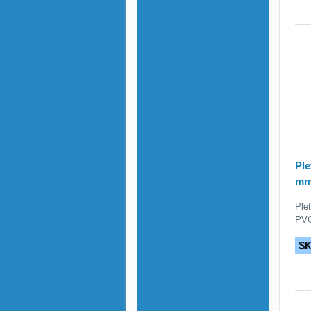
Ple
mm
Ple
PVC
S