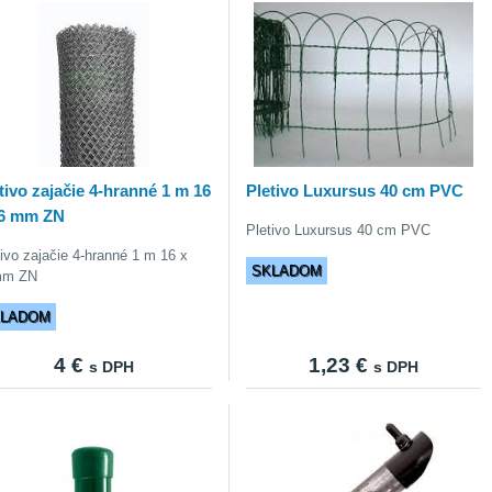
tivo zajačie 4-hranné 1 m 16
Pletivo Luxursus 40 cm PVC
16 mm ZN
Pletivo Luxursus 40 cm PVC
tivo zajačie 4-hranné 1 m 16 x
SKLADOM
mm ZN
KLADOM
4 €
1,23 €
s DPH
s DPH