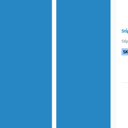
St
Stĺ
S