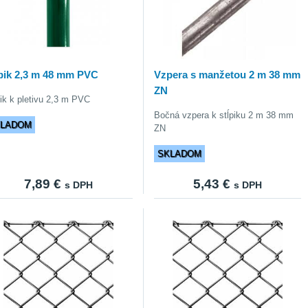
ĺpik 2,3 m 48 mm PVC
Vzpera s manžetou 2 m 38 mm
ZN
pik k pletivu 2,3 m PVC
Bočná vzpera k stĺpiku 2 m 38 mm
KLADOM
ZN
SKLADOM
7,89 €
5,43 €
s DPH
s DPH