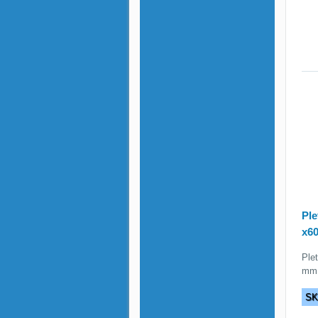
Ple
x6
Ple
mm 
S