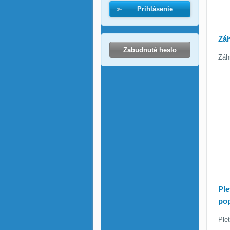
Prihlásenie
Záh
Zabudnuté heslo
Záh
Ple
po
Ple