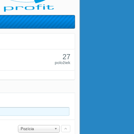
27
položiek
Pozícia