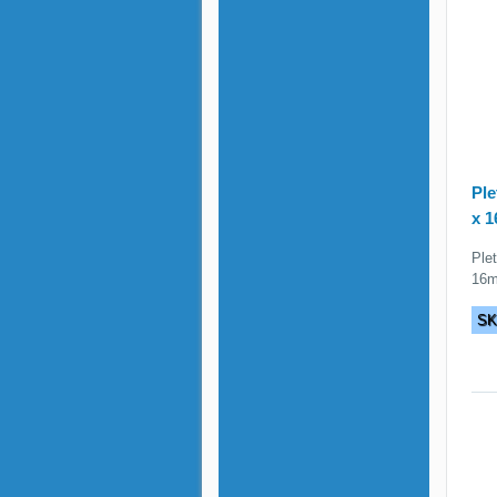
Ple
x 
Ple
16
S