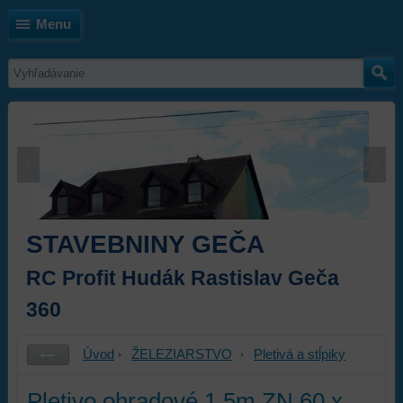
Menu
STAVEBNINY GEČA
RC Profit Hudák Rastislav Geča
360
Úvod
ŽELEZIARSTVO
Pletivá a stĺpiky
Pletivo ohradové 1,5m ZN 60 x