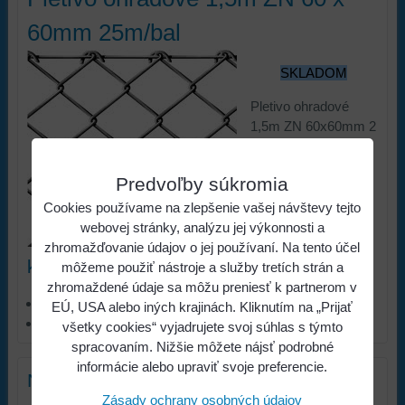
60mm 25m/bal
SKLADOM
Pletivo ohradové
1,5m ZN 60x60mm 2
mm hrúbka 25m/bal
70,73 €
Predvoľby súkromia
Cena:
Cookies používame na zlepšenie vašej návštevy tejto
s DPH
webovej stránky, analýzu jej výkonnosti a
Viac z
zhromažďovanie údajov o jej používaní. Na tento účel
kategórie
môžeme použiť nástroje a služby tretích strán a
zhromaždené údaje sa môžu preniesť k partnerom v
ŽELEZIARSTVO
EÚ, USA alebo iných krajinách. Kliknutím na „Prijať
Pletivá a stĺpiky
všetky cookies“ vyjadrujete svoj súhlas s týmto
spracovaním. Nižšie môžete nájsť podrobné
informácie alebo upraviť svoje preferencie.
Nový komentár
Zásady ochrany osobných údajov