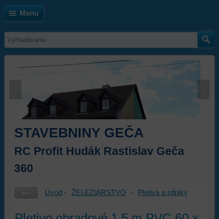
Menu
STAVEBNINY GEČA
RC Profit Hudák Rastislav Geča
360
Úvod
ŽELEZIARSTVO
Pletivá a stĺpiky
Pletivo ohradové 1,5 m PVC 60 x