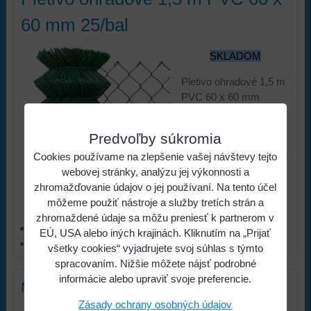
60 mm 25/bal
SKLADOM
Pletivo ohradové 1,5 m
PVC 60 x 60 mm
1,65/2,5 mm hrúbka
25/bal
Predvoľby súkromia
70,73 €
s
Cena:
Cookies používame na zlepšenie vašej návštevy tejto
webovej stránky, analýzu jej výkonnosti a
DPH
zhromažďovanie údajov o jej používaní. Na tento účel
Viac z kategórie
môžeme použiť nástroje a služby tretích strán a
zhromaždené údaje sa môžu preniesť k partnerom v
ŽELEZIARSTVO
EÚ, USA alebo iných krajinách. Kliknutím na „Prijať
Pletivá a stĺpiky
všetky cookies“ vyjadrujete svoj súhlas s týmto
spracovaním. Nižšie môžete nájsť podrobné
informácie alebo upraviť svoje preferencie.
Nový komentár
Zásady ochrany osobných údajov