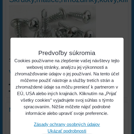
Predvoľby súkromia
Skrutky,matice,hmoždinky,kotvy,klince
Cookies používame na zlepšenie vašej návštevy tejto
webovej stránky, analýzu jej výkonnosti a
Viac z kategórie
zhromažďovanie údajov o jej používaní. Na tento účel
môžeme použiť nástroje a služby tretích strán a
ŽELEZIARSTVO
zhromaždené údaje sa môžu preniesť k partnerom v
Spojovací materiál
EÚ, USA alebo iných krajinách. Kliknutím na „Prijať
všetky cookies“ vyjadrujete svoj súhlas s týmto
spracovaním. Nižšie môžete nájsť podrobné
Nový komentár
informácie alebo upraviť svoje preferencie.
Zásady ochrany osobných údajov
Názov:
Ukázať podrobnosti