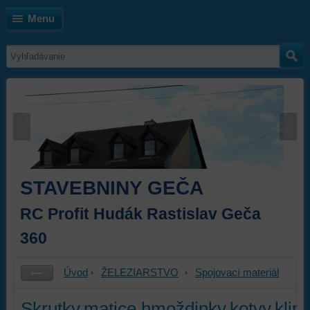
Menu
STAVEBNINY GEČA
RC Profit Hudák Rastislav Geča
360
Úvod
ŽELEZIARSTVO
Spojovací materiál
Skrutky,matice,hmoždinky,kotvy,klin