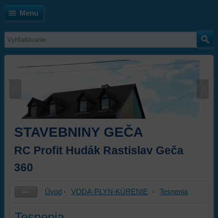
Menu
STAVEBNINY GEČA
RC Profit Hudák Rastislav Geča
360
Úvod
VODA-PLYN-KÚRENIE
Tesnenia
Tesnenia