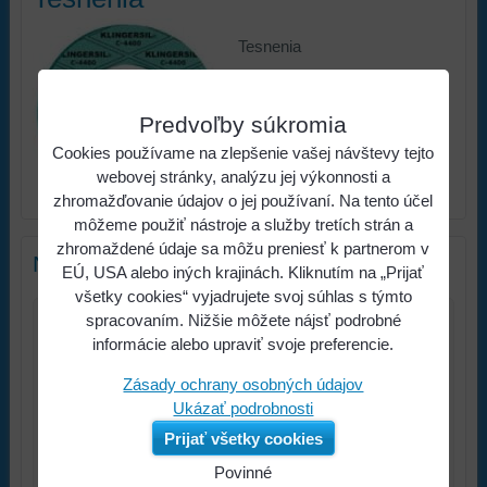
Tesnenia
Viac z kategórie
Predvoľby súkromia
VODA-PLYN-KÚRENIE
Cookies používame na zlepšenie vašej návštevy tejto
Tesnenia
webovej stránky, analýzu jej výkonnosti a
zhromažďovanie údajov o jej používaní. Na tento účel
môžeme použiť nástroje a služby tretích strán a
zhromaždené údaje sa môžu preniesť k partnerom v
Nový komentár
EÚ, USA alebo iných krajinách. Kliknutím na „Prijať
všetky cookies“ vyjadrujete svoj súhlas s týmto
spracovaním. Nižšie môžete nájsť podrobné
Názov:
informácie alebo upraviť svoje preferencie.
*
Zásady ochrany osobných údajov
Meno:
Ukázať podrobnosti
*
Komentár:
Prijať všetky cookies
Povinné