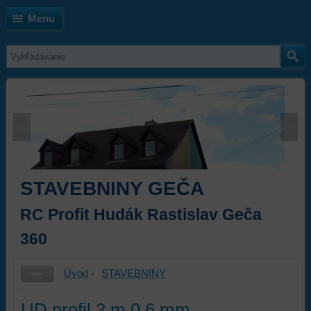
Menu
STAVEBNINY GEČA
RC Profit Hudák Rastislav Geča
360
Úvod
STAVEBNINY
UD profil 3 m 0,6 mm