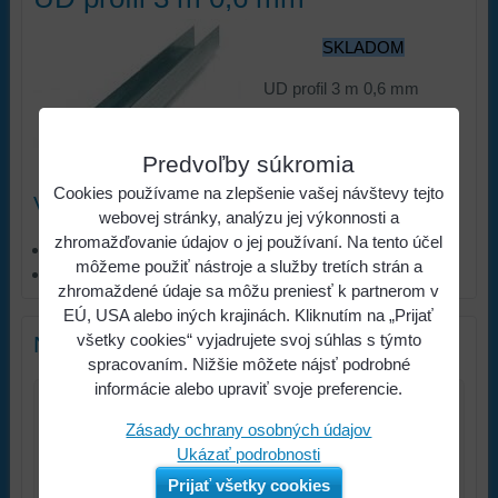
SKLADOM
UD profil 3 m 0,6 mm
2,51 €
s
Cena:
Predvoľby súkromia
DPH
Cookies používame na zlepšenie vašej návštevy tejto
Viac z kategórie
webovej stránky, analýzu jej výkonnosti a
zhromažďovanie údajov o jej používaní. Na tento účel
STAVEBNINY
môžeme použiť nástroje a služby tretích strán a
Sadrokartónové systémy
zhromaždené údaje sa môžu preniesť k partnerom v
EÚ, USA alebo iných krajinách. Kliknutím na „Prijať
všetky cookies“ vyjadrujete svoj súhlas s týmto
Nový komentár
spracovaním. Nižšie môžete nájsť podrobné
informácie alebo upraviť svoje preferencie.
Názov:
Zásady ochrany osobných údajov
Ukázať podrobnosti
*
Meno:
Prijať všetky cookies