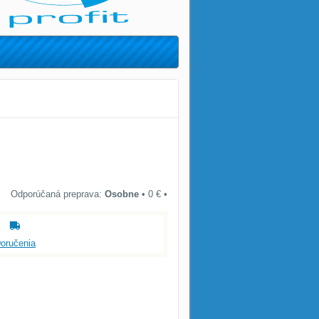
Osobne
•
0 €
•
oručenia