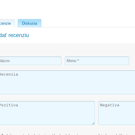
cenzie
Diskusia
dať recenziu