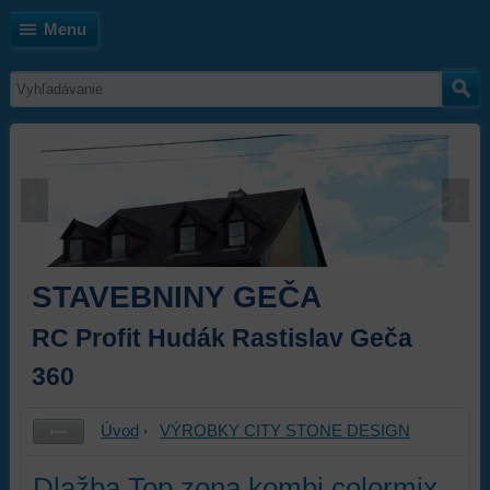
Menu
STAVEBNINY GEČA
RC Profit Hudák Rastislav Geča
360
Úvod
VÝROBKY CITY STONE DESIGN
Dlažba Top zona kombi colormix