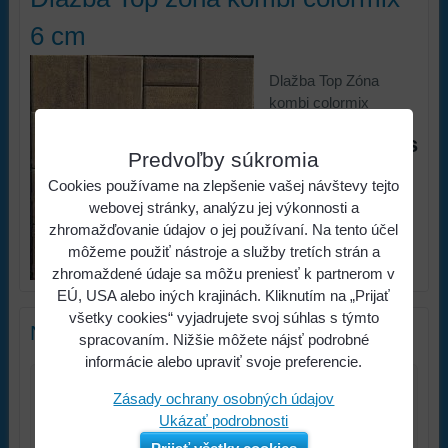
6 cm
Dlažba Top Zóna
kombi colormix
20,09 €
s
Cena:
Predvoľby súkromia
DPH
Cookies používame na zlepšenie vašej návštevy tejto
Viac z kategórie
webovej stránky, analýzu jej výkonnosti a
zhromažďovanie údajov o jej používaní. Na tento účel
VÝROBKY CITY
môžeme použiť nástroje a služby tretích strán a
STONE DESIGN
zhromaždené údaje sa môžu preniesť k partnerom v
EÚ, USA alebo iných krajinách. Kliknutím na „Prijať
všetky cookies“ vyjadrujete svoj súhlas s týmto
Nový komentár
spracovaním. Nižšie môžete nájsť podrobné
informácie alebo upraviť svoje preferencie.
Zásady ochrany osobných údajov
Názov:
Ukázať podrobnosti
*
Meno: