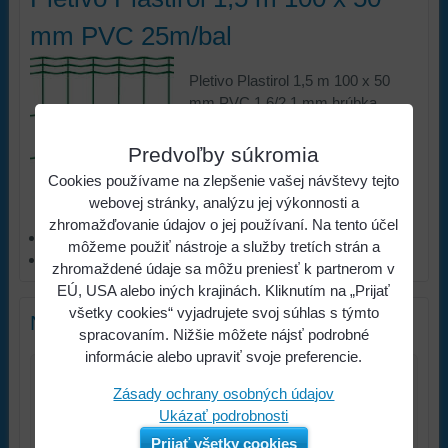
mm PVC 25m/bal
Pletivo Plastirol 1,5 m 100 x 50
mm PVC 1,6/2,1 mm hrúbka
25m/bal cena za balenie
Predvoľby súkromia
117,87 €
s DPH
Cena:
Cookies používame na zlepšenie vašej návštevy tejto
Viac z kategórie
webovej stránky, analýzu jej výkonnosti a
zhromažďovanie údajov o jej používaní. Na tento účel
ŽELEZIARSTVO
môžeme použiť nástroje a služby tretích strán a
Pletivá a stĺpiky
zhromaždené údaje sa môžu preniesť k partnerom v
EÚ, USA alebo iných krajinách. Kliknutím na „Prijať
všetky cookies“ vyjadrujete svoj súhlas s týmto
Nový komentár
spracovaním. Nižšie môžete nájsť podrobné
informácie alebo upraviť svoje preferencie.
Názov:
Zásady ochrany osobných údajov
Ukázať podrobnosti
*
Meno:
Prijať všetky cookies