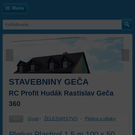
Menu
STAVEBNINY GEČA
RC Profit Hudák Rastislav Geča
360
Úvod
ŽELEZIARSTVO
Pletivá a stĺpiky
Pletivo Plastirol 1,5 m 100 x 50