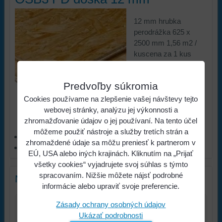
12 mm hrubka
perodrážka 625 x
2500 mm 1,56 m2 /
kuscena za 1 kus
11,90 €
12,20 €
Predvoľby súkromia
Cena:
Cookies používame na zlepšenie vašej návštevy tejto
s DPH
webovej stránky, analýzu jej výkonnosti a
Viac z kategórie
zhromažďovanie údajov o jej používaní. Na tento účel
môžeme použiť nástroje a služby tretích strán a
STAVEBNINY
zhromaždené údaje sa môžu preniesť k partnerom v
OSB Dosky
EÚ, USA alebo iných krajinách. Kliknutím na „Prijať
všetky cookies“ vyjadrujete svoj súhlas s týmto
spracovaním. Nižšie môžete nájsť podrobné
Nový komentár
informácie alebo upraviť svoje preferencie.
Zásady ochrany osobných údajov
Názov:
Ukázať podrobnosti