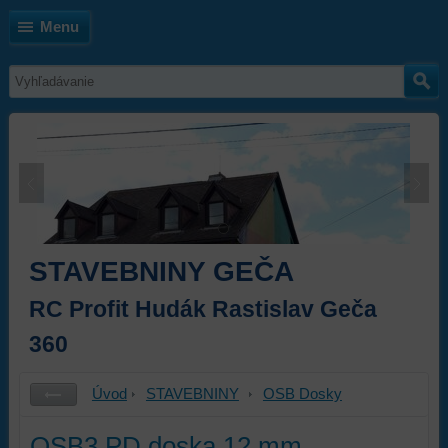
Menu
STAVEBNINY GEČA
RC Profit Hudák Rastislav Geča
360
Úvod
STAVEBNINY
OSB Dosky
OSB3 PD doska 12 mm