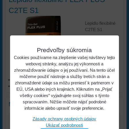
C2TE S1
Lepidlo flexibilné
C2TE S1
11,58
Cena:
Predvoľby súkromia
€
s DPH
Cookies používame na zlepšenie vašej návštevy tejto
Viac z
webovej stránky, analýzu jej výkonnosti a
kategórie
zhromažďovanie údajov o jej používaní. Na tento účel
môžeme použiť nástroje a služby tretích strán a
STAVEBNINY
zhromaždené údaje sa môžu preniesť k partnerom v
Lepidlá
EÚ, USA alebo iných krajinách. Kliknutím na „Prijať
všetky cookies“ vyjadrujete svoj súhlas s týmto
spracovaním. Nižšie môžete nájsť podrobné
Nový komentár
informácie alebo upraviť svoje preferencie.
Zásady ochrany osobných údajov
Názov:
Ukázať podrobnosti