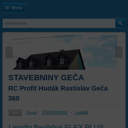
Menu
STAVEBNINY GEČA
RC Profit Hudák Rastislav Geča
360
Úvod
STAVEBNINY
Lepidlá
Lepidlo flexibilné FLEX PLUS