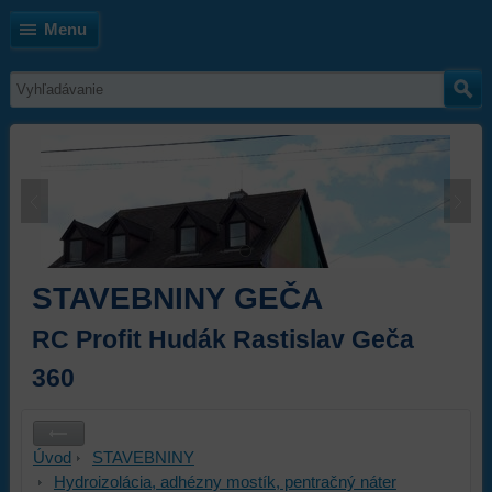
Menu
STAVEBNINY GEČA
RC Profit Hudák Rastislav Geča
360
Úvod
STAVEBNINY
Hydroizolácia, adhézny mostík, pentračný náter