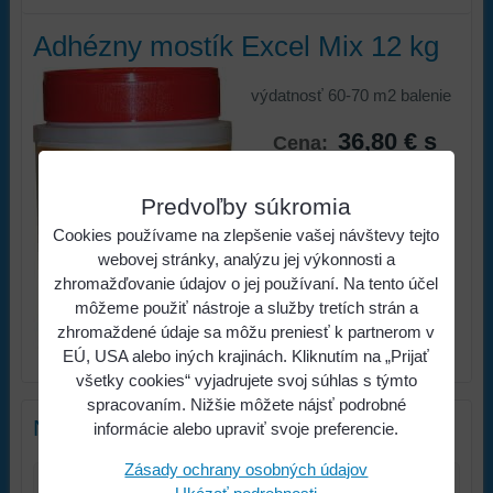
Adhézny mostík Excel Mix 12 kg
výdatnosť 60-70 m2 balenie
36,80 €
s
Cena:
DPH
Predvoľby súkromia
Viac z kategórie
Cookies používame na zlepšenie vašej návštevy tejto
STAVEBNINY
webovej stránky, analýzu jej výkonnosti a
Hydroizolácia, adhézny
zhromažďovanie údajov o jej používaní. Na tento účel
mostík, pentračný náter
môžeme použiť nástroje a služby tretích strán a
zhromaždené údaje sa môžu preniesť k partnerom v
EÚ, USA alebo iných krajinách. Kliknutím na „Prijať
všetky cookies“ vyjadrujete svoj súhlas s týmto
spracovaním. Nižšie môžete nájsť podrobné
Nový komentár
informácie alebo upraviť svoje preferencie.
Zásady ochrany osobných údajov