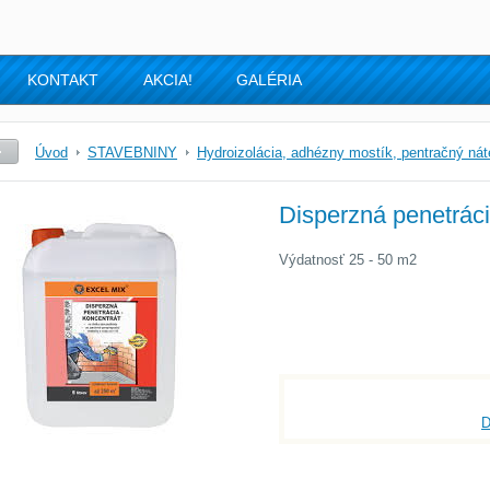
KONTAKT
AKCIA!
GALÉRIA
Úvod
STAVEBNINY
Hydroizolácia, adhézny mostík, pentračný nát
Disperzná penetráci
Výdatnosť 25 - 50 m2
D