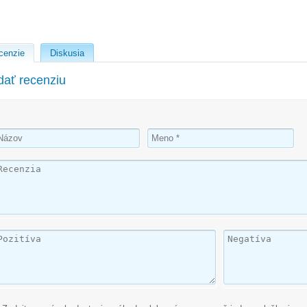
cenzie
Diskusia
dať recenziu