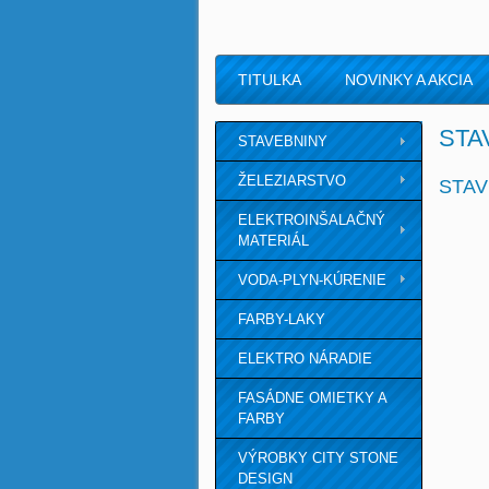
TITULKA
NOVINKY A AKCIA
STA
STAVEBNINY
ŽELEZIARSTVO
STAV
ELEKTROINŠALAČNÝ
MATERIÁL
VODA-PLYN-KÚRENIE
FARBY-LAKY
ELEKTRO NÁRADIE
FASÁDNE OMIETKY A
FARBY
VÝROBKY CITY STONE
DESIGN