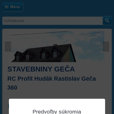
Menu
STAVEBNINY GEČA
RC Profit Hudák Rastislav Geča
360
BAUMIT
Predvoľby súkromia