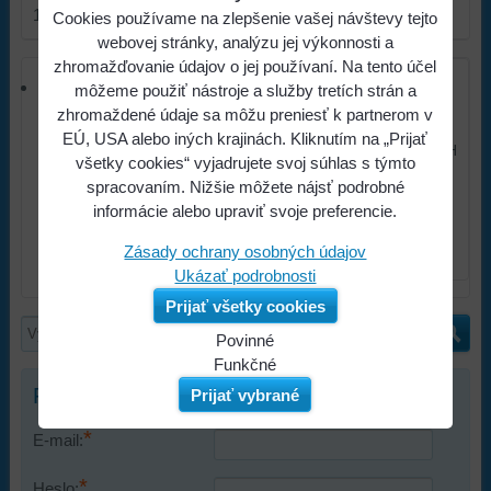
1
produkt
Cookies používame na zlepšenie vašej návštevy tejto
webovej stránky, analýzu jej výkonnosti a
zhromažďovanie údajov o jej používaní. Na tento účel
Baumit MAXIMA 25 kg
môžeme použiť nástroje a služby tretích strán a
Vnútorná štuková omietka
zhromaždené údaje sa môžu preniesť k partnerom v
EÚ, USA alebo iných krajinách. Kliknutím na „Prijať
6,05 €
s DPH
všetky cookies“ vyjadrujete svoj súhlas s týmto
spracovaním. Nižšie môžete nájsť podrobné
informácie alebo upraviť svoje preferencie.
Zásady ochrany osobných údajov
SKLADOM
AKCIA
Ukázať podrobnosti
Prijať všetky cookies
Povinné
Naša
Funkčné
webová
Môžeme
Prihlásenie
Prijať vybrané
stránka
ukladať
*
ukladá
údaje
E-mail:
údaje
na
*
na
vašom
Heslo: