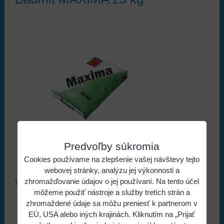
Predvoľby súkromia
Cookies používame na zlepšenie vašej návštevy tejto
SKLADOM
AKCIA
webovej stránky, analýzu jej výkonnosti a
zhromažďovanie údajov o jej používaní. Na tento účel
Vnútorná štuková omietka
môžeme použiť nástroje a služby tretích strán a
6,05 €
s DPH
Cena:
zhromaždené údaje sa môžu preniesť k partnerom v
EÚ, USA alebo iných krajinách. Kliknutím na „Prijať