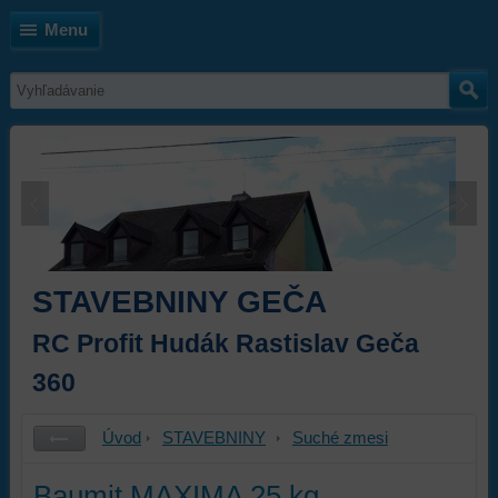
Menu
STAVEBNINY GEČA
RC Profit Hudák Rastislav Geča
360
Úvod
STAVEBNINY
Suché zmesi
Baumit MAXIMA 25 kg